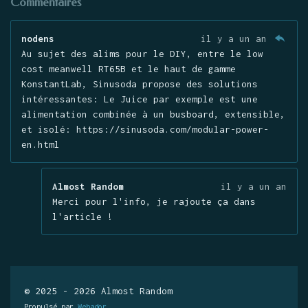
Commentaires
nodens
il y a un an
Au sujet des alims pour le DIY, entre le low
cost meanwell RT65B et le haut de gamme
KonstantLab, Sinusoda propose des solutions
intéressantes: Le Juice par exemple est une
alimentation combinée à un busboard, extensible,
et isolé: https://sinusoda.com/modular-power-
en.html
Almost Random
il y a un an
Merci pour l'info, je rajoute ça dans
l'article !
© 2025 - 2026 Almost Random
Propulsé par
Webador